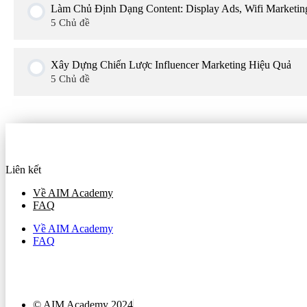
Giới thiệu bài học
Làm Chủ Định Dạng Content: Display Ads, Wifi Marketi
Phần 3: Thuật toán & cơ chế nền tảng
5 Chủ đề
Phần 2: Tiền đề xây dựng chiến lược nội dung
Bài tập trắc nghiệm
Phần 1: Nội dung video trên Facebook
Tổng kết
Giới thiệu bài học
Xây Dựng Chiến Lược Influencer Marketing Hiệu Quả
Phần 3: Tối ưu nội dung website chuẩn SEO
5 Chủ đề
Phần 2: Nội dung video trên TikTok
Bài tập trắc nghiệm
Phần 1: Xây dựng nội dung cho Display Ads
Tổng kết
Giới thiệu bài học
Phần 3: Nội dung video trên YouTube
Phần 2: Xây dựng nội dung cho Wifi Marketing, Ema
Bài tập trắc nghiệm
Phần 1: Lập kế hoạch nội dung
Tổng kết
Liên kết
Tổng kết
Về AIM Academy
Phần 2: Triển khai nội dung
Bài tập trắc nghiệm
FAQ
Bài tập trắc nghiệm
Về AIM Academy
Tổng kết
FAQ
Bài tập trắc nghiệm
© AIM Academy 2024