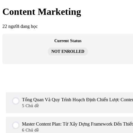
Chuyển
Content Marketing
đến
nội
dung
22 người đang học
Current Status
NOT ENROLLED
Tổng Quan Và Quy Trình Hoạch Định Chiến Lược Conten
5 Chủ đề
Giới thiệu bài học
Master Content Plan: Từ Xây Dựng Framework Đến Thiết
6 Chủ đề