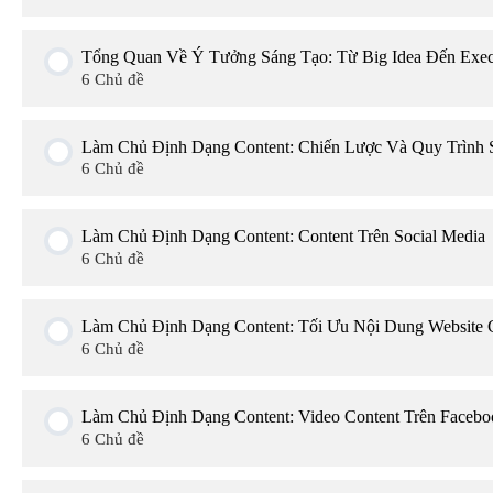
Phần 1: Tổng quan về Content marketing & Content st
Giới thiệu bài học
Tổng Quan Về Ý Tưởng Sáng Tạo: Từ Big Idea Đến Exec
6 Chủ đề
Phần 2: Framework "chuẩn chỉnh" cho chiến lược Con
Phần 1: Xây dựng Content framework
Giới thiệu bài học
Làm Chủ Định Dạng Content: Chiến Lược Và Quy Trình S
Tổng kết
6 Chủ đề
Phần 2: Quy trình sản xuất content
Phần 1: Tổng quan về ý tưởng
Bài tập trắc nghiệm
Giới thiệu bài học
Làm Chủ Định Dạng Content: Content Trên Social Media
Phần 3: Đánh giá hiệu quả content & Thiết lập KPIs
6 Chủ đề
Phần 2: Big idea - Ý tưởng chủ đạo
Phần 1: Xây dựng ý tưởng
Tổng kết
Giới thiệu bài học
Làm Chủ Định Dạng Content: Tối Ưu Nội Dung Website
Phần 3: Execution Idea - Ý tưởng thực thi
6 Chủ đề
Phần 2: Sản xuất nội dung video content
Bài tập trắc nghiệm
Phần 1: Tạo nội dung trên Facebook & Instagram
Tổng kết
Giới thiệu bài học
Làm Chủ Định Dạng Content: Video Content Trên Faceb
Phần 3: Quy trình sản xuất video content
6 Chủ đề
Phần 2: Tạo nội dung trên LinkedIn
Bài tập trắc nghiệm
Phần 1: Giới thiệu chung
Tổng kết