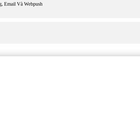
ng, Email Và Webpush
il & Webpush