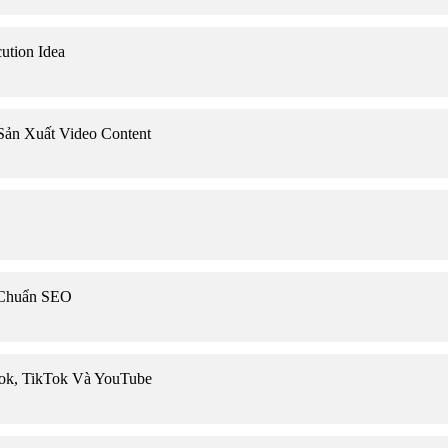
rategy
ution Idea
tent
ản Xuất Video Content
 Chuẩn SEO
ook, TikTok Và YouTube