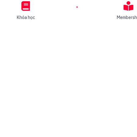
Dịch Quảng Cáo
Marketing
Facebook
Khóa học
Membersh
Thiết Lập
Facebook Ads
Cơ Bản (Phần 1)
Thiết Lập
Facebook Ads
Cơ Bản (Phần 2)
Kể từ khi thành lập vào năm 2011, AIM Academy đã và
đang phát triển theo định hướng trở thành “kho tàng nhân