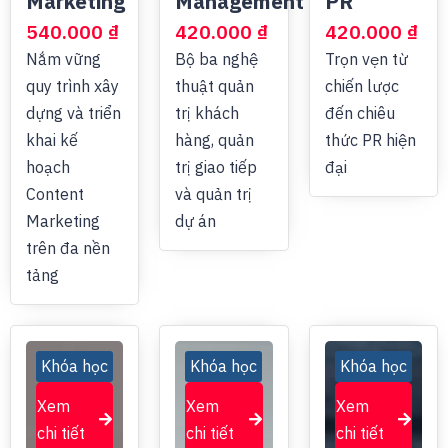
Marketing
Management
PR
540.000
₫
420.000
₫
420.000
₫
Nắm vững
Bộ ba nghệ
Trọn vẹn từ
quy trình xây
thuật quản
chiến lược
dựng và triển
trị khách
đến chiêu
khai kế
hàng, quản
thức PR hiện
hoạch
trị giao tiếp
đại
Content
và quản trị
Marketing
dự án
trên đa nền
tảng
Khóa học
Khóa học
Khóa học
Xem
Xem
Xem
chi tiết
chi tiết
chi tiết