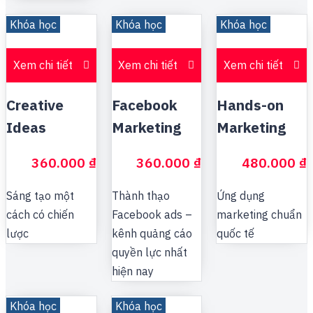
Khóa học
Khóa học
Khóa học
Xem chi tiết
Xem chi tiết
Xem chi tiết
Creative
Facebook
Hands-on
Ideas
Marketing
Marketing
360.000
₫
360.000
₫
480.000
₫
Sáng tạo một
Thành thạo
Ứng dụng
cách có chiến
Facebook ads –
marketing chuẩn
lược
kênh quảng cáo
quốc tế
quyền lực nhất
hiện nay
Khóa học
Khóa học