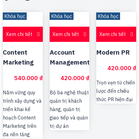
Khóa học
Khóa học
Khóa học
Xem chi tiết
Xem chi tiết
Xem chi tiết
Content
Account
Modern PR
Marketing
Management
420.000
₫
540.000
₫
420.000
₫
Trọn vẹn từ chiến
lược đến chiêu
Nắm vững quy
Bộ ba nghệ thuật
thức PR hiện đại
trình xây dựng và
quản trị khách
triển khai kế
hàng, quản trị
hoạch Content
giao tiếp và quản
Marketing trên
trị dự án
đa nền tảng